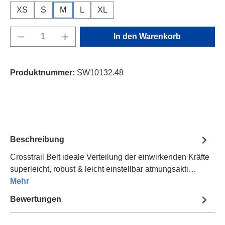
XS
S
M
L
XL
Produkt Anzahl: Gib den gewünschten Wert e
In den Warenkorb
Produktnummer:
SW10132.48
Beschreibung
Crosstrail Belt ideale Verteilung der einwirkenden Kräfte
superleicht, robust & leicht einstellbar atmungsakti…
Mehr
Bewertungen