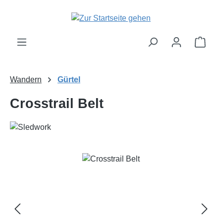
Zum Hauptinhalt springen
Ware
Wandern
Gürtel
Crosstrail Belt
Bildergalerie überspringen