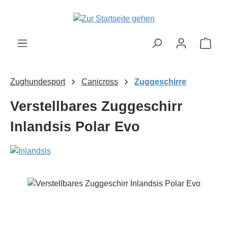
Zum Hauptinhalt springen
Ware
Zughundesport
Canicross
Zuggeschirre
Verstellbares Zuggeschirr
Inlandsis Polar Evo
Bildergalerie überspringen