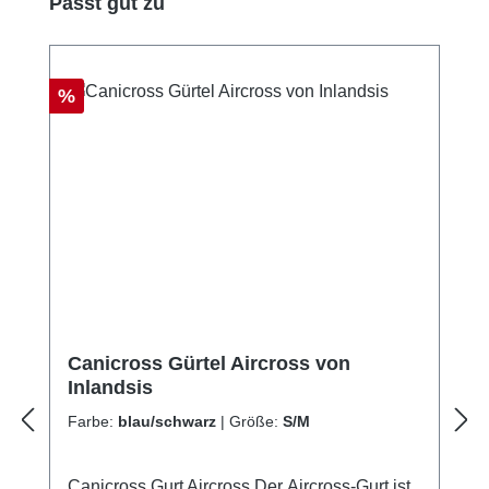
Produktgalerie überspringen
Passt gut zu
Rabatt
%
Canicross Gürtel Aircross von
Inlandsis
Farbe:
blau/schwarz
|
Größe:
S/M
Canicross Gurt Aircross Der Aircross-Gurt ist