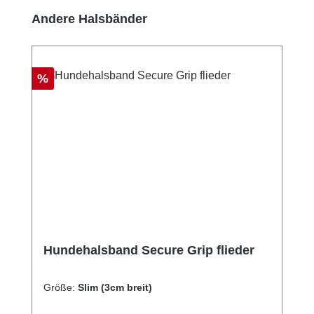
Produktgalerie überspringen
Andere Halsbänder
Rabatt
%
Hundehalsband Secure Grip flieder
Größe:
Slim (3cm breit)