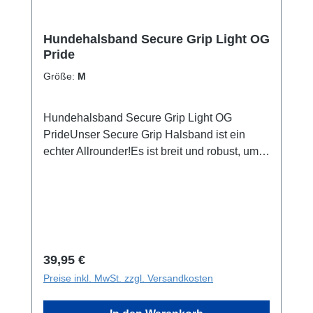
Hundehalsband Secure Grip Light OG
Pride
Größe:
M
Hundehalsband Secure Grip Light OG
PrideUnser Secure Grip Halsband ist ein
echter Allrounder!Es ist breit und robust, um
nicht nur bequem zu sein, sondern auch
Sicherheit zu gewährleisten.Inklusive seiner
Neopren-Polsterung ist das Halsband ca.
4cm breit (bei Größe S 2,5cm) und mit einer
stabilen Alu-Schnalle ausgestattet, um auch
die starken Jungs und Mädels unter den
Regulärer Preis:
39,95 €
Hunden halten zu können.Für schnellen
Preise inkl. MwSt. zzgl. Versandkosten
Zugriff auf den Hund ist es mit einem Griff
ausgestattet, der innen ebenfalls mit Neopren