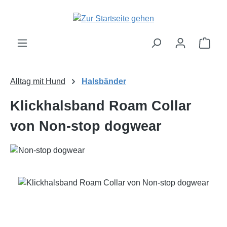
Zum Hauptinhalt springen
Ware
Alltag mit Hund
Halsbänder
Klickhalsband Roam Collar
von Non-stop dogwear
Bildergalerie überspringen