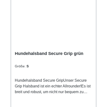
an den Beschlägen kann bei Benutzung
Kratzer bekommenGrößentabelle Größe für
HalsumfangS35 - 45 cmM40 - 55 cmL (5cm
breit)50 - 65 cmSlim35 - 45 cm
Hundehalsband Secure Grip grün
Größe:
S
Hundehalsband Secure GripUnser Secure
Grip Halsband ist ein echter Allrounder!Es ist
breit und robust, um nicht nur bequem zu
sein, sondern auch Sicherheit zu
gewährleisten.Inklusive seiner Neopren-