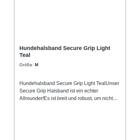
enicht in den Trockner gebenGrößentabelle
Größe für HalsumfangS30 - 38 cmM35 - 45
cmL40 - 55 cmXL50 - 65 cm
Hundehalsband Secure Grip Light
Teal
Größe:
M
Hundehalsband Secure Grip Light TealUnser
Secure Grip Halsband ist ein echter
Allrounder!Es ist breit und robust, um nicht
nur bequem zu sein, sondern auch Sicherheit
zu gewährleisten.Inklusive seiner Neopren-
Polsterung ist das Halsband ca. 4cm breit
(bei Größe S 2,5cm) und mit einer stabilen
Alu-Schnalle ausgestattet, um auch die