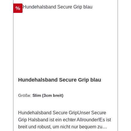
AbrundungPflegehinweiseHandwäschenicht
Rabatt
%
in den Trockner gebenschwarze Lackierung
an den Beschlägen kann bei Benutzung
Kratzer bekommenGrößentabelle Größe für
HalsumfangS35 - 45 cmM40 - 55 cmL (5cm
breit)50 - 65 cmSlim35 - 45 cm
Hundehalsband Secure Grip blau
Größe:
Slim (3cm breit)
Hundehalsband Secure GripUnser Secure
Grip Halsband ist ein echter Allrounder!Es ist
breit und robust, um nicht nur bequem zu