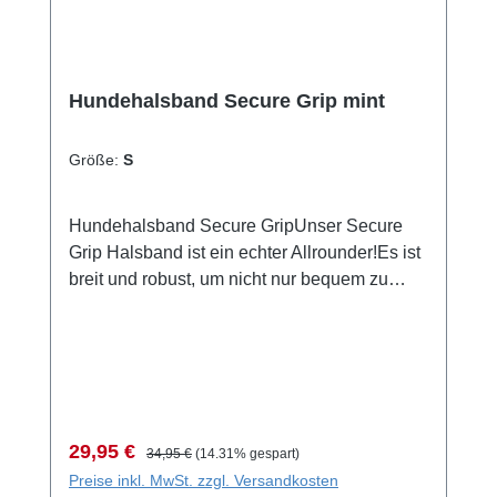
Hundehalsband Secure Grip mint
Größe:
S
Hundehalsband Secure GripUnser Secure
Grip Halsband ist ein echter Allrounder!Es ist
breit und robust, um nicht nur bequem zu
sein, sondern auch Sicherheit zu
gewährleisten.Inklusive seiner Neopren-
Polsterung ist das Halsband ca. 4cm breit
und mit einer stabilen Metallschnalle
ausgestattet, um auch die starken Jungs und
Mädels unter den Hunden halten zu
Verkaufspreis:
Regulärer Preis:
29,95 €
34,95 €
(14.31% gespart)
können.Für schnellen Zugriff auf den Hund ist
Preise inkl. MwSt. zzgl. Versandkosten
es mit einem Griff ausgestattet, der innen