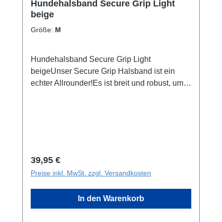
Hundehalsband Secure Grip Light
beige
Größe:
M
Hundehalsband Secure Grip Light
beigeUnser Secure Grip Halsband ist ein
echter Allrounder!Es ist breit und robust, um
nicht nur bequem zu sein, sondern auch
Sicherheit zu gewährleisten.Inklusive seiner
Neopren-Polsterung ist das Halsband ca.
4cm breit und mit einer stabilen Alu-Schnalle
ausgestattet, um auch die starken Jungs und
Mädels unter den Hunden halten zu
Regulärer Preis:
39,95 €
können.Für schnellen Zugriff auf den Hund ist
Preise inkl. MwSt. zzgl. Versandkosten
es mit einem Griff ausgestattet, der innen
ebenfalls mit Neopren gepolstert ist, um
In den Warenkorb
besonders weich in der Hand zu
liegen.HighlightsGriff am Halsbandbesonders