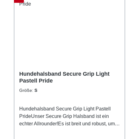
Abrundungjetzt extra leicht!Neue
Größenverteilung!PflegehinweiseHandwäsch
enicht in den Trockner gebenGrößentabelle
Größe für HalsumfangM35 - 45 cmL40 - 55
cmXL50 - 65 cm
Hundehalsband Secure Grip Light
Pastell Pride
Größe:
S
Hundehalsband Secure Grip Light Pastell
PrideUnser Secure Grip Halsband ist ein
echter Allrounder!Es ist breit und robust, um
nicht nur bequem zu sein, sondern auch
Sicherheit zu gewährleisten.Inklusive seiner