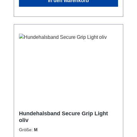
In den Warenkorb
gepolstert ist (außer bei Größe S), um
besonders weich in der Hand zu
liegen.HighlightsGriff am Halsbandbesonders
robuste Schnallematt silberne Beschläge zur
optischen Abrundungjetzt extra leicht!Neue
Größenverteilung!PflegehinweiseHandwäsch
enicht in den Trockner gebenGrößentabelle
Größe für HalsumfangS (2,5cm breit)30 - 38
cmM35 - 45 cmL40 - 55 cm
Hundehalsband Secure Grip Light
oliv
Größe:
M