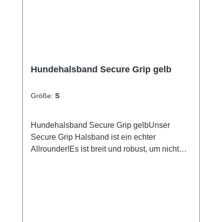
Hundehalsband Secure Grip gelb
Größe:
S
Hundehalsband Secure Grip gelbUnser
Secure Grip Halsband ist ein echter
Allrounder!Es ist breit und robust, um nicht
nur bequem zu sein, sondern auch Sicherheit
zu gewährleisten.Inklusive seiner Neopren-
Polsterung ist das Halsband ca. 4cm breit
und mit einer stabilen Metallschnalle
ausgestattet, um auch die starken Jungs und
Mädels unter den Hunden halten zu können.