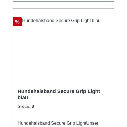
robuste Schnallematt silberne Beschläge zur
optischen Abrundungjetzt extra leicht!Neue
Größenverteilung!PflegehinweiseHandwäsch
Rabatt
%
enicht in den Trockner gebenGrößentabelle
Größe für HalsumfangM35 - 45 cmL40 - 55
cm
Hundehalsband Secure Grip Light
blau
Größe:
S
Hundehalsband Secure Grip LightUnser