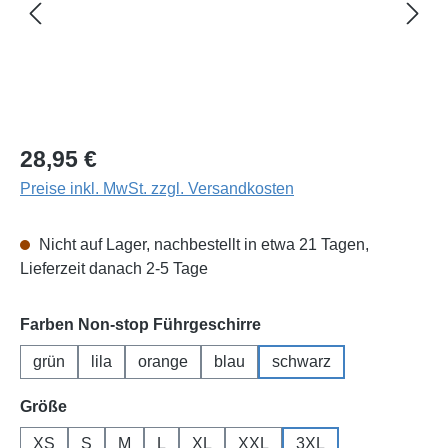
Regulärer Preis:
28,95 €
Preise inkl. MwSt. zzgl. Versandkosten
Nicht auf Lager, nachbestellt in etwa 21 Tagen,
Lieferzeit danach 2-5 Tage
auswählen
Farben Non-stop Führgeschirre
grün
lila
orange
blau
schwarz
auswählen
Größe
XS
S
M
L
XL
XXL
3XL