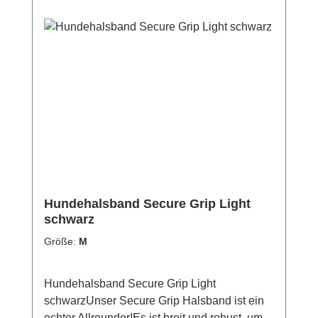
leicht!PflegehinweiseHandwäschenicht in
den Trockner gebenGrößentabelle Größe für
HalsumfangS35 - 45 cmM40 - 55 cm
Hundehalsband Secure Grip Light
schwarz
Größe:
M
Hundehalsband Secure Grip Light
schwarzUnser Secure Grip Halsband ist ein
echter Allrounder!Es ist breit und robust, um