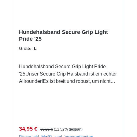
Hundehalsband Secure Grip Light
Pride '25
Größe:
L
Hundehalsband Secure Grip Light Pride
'25Unser Secure Grip Halsband ist ein echter
Allrounder!Es ist breit und robust, um nicht
nur bequem zu sein, sondern auch Sicherheit
zu gewährleisten.Inklusive seiner Neopren-
Polsterung ist das Halsband ca. 4cm breit
und mit einer stabilen Alu-Schnalle
ausgestattet, um auch die starken Jungs und
Mädels unter den Hunden halten zu
Verkaufspreis:
Regulärer Preis:
34,95 €
39,95 €
(12.52% gespart)
können.Für schnellen Zugriff auf den Hund ist
Preise inkl. MwSt. zzgl. Versandkosten