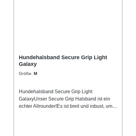
Hundehalsband Secure Grip Light
Galaxy
Größe:
M
Hundehalsband Secure Grip Light
GalaxyUnser Secure Grip Halsband ist ein
echter Allrounder!Es ist breit und robust, um
nicht nur bequem zu sein, sondern auch
Sicherheit zu gewährleisten.Inklusive seiner
Neopren-Polsterung ist das Halsband ca.
4cm breit und mit einer stabilen Alu-Schnalle