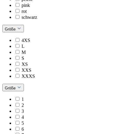
pink
rot
schwarz
Größe
4XS
L
M
S
XS
XXS
XXXS
Größe
1
2
3
4
5
6