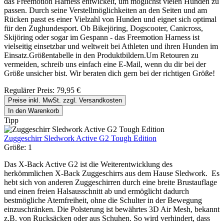
das Freemotion Harness entwickelt, um möglichst vielen Hunden zu
passen. Durch seine Verstellmöglichkeiten an den Seiten und am
Rücken passt es einer Vielzahl von Hunden und eignet sich optimal
für den Zughundesport. Ob Bikejöring, Dogscooter, Canicross,
Skijöring oder sogar im Gespann - das Freemotion Harness ist
vielseitig einsetzbar und weltweit bei Athleten und ihren Hunden im
Einsatz.Größentabelle in den Produktbildern.Um Retouren zu
vermeiden, schreib uns einfach eine E-Mail, wenn du dir bei der
Größe unsicher bist. Wir beraten dich gern bei der richtigen Größe!
Regulärer Preis:
79,95 €
Preise inkl. MwSt. zzgl. Versandkosten
In den Warenkorb
Tipp
Zuggeschirr Sledwork Active G2 Tough Edition
Größe:
1
Das X-Back Active G2 ist die Weiterentwicklung des
herkömmlichen X-Back Zuggeschirrs aus dem Hause Sledwork. Es
hebt sich von anderen Zuggeschirren durch eine breite Brustauflage
und einen freien Halsausschnitt ab und ermöglicht dadurch
bestmögliche Atemfreiheit, ohne die Schulter in der Bewegung
einzuschränken. Die Polsterung ist bewährtes 3D Air Mesh, bekannt
z.B. von Rucksäcken oder aus Schuhen. So wird verhindert, dass