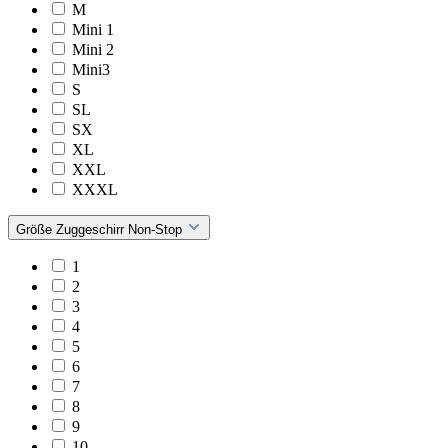
M
Mini 1
Mini 2
Mini3
S
SL
SX
XL
XXL
XXXL
Größe Zuggeschirr Non-Stop
1
2
3
4
5
6
7
8
9
10