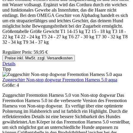
mit Wasser vollsaugt. Ergänzt wird das Cordura durch ein weiches
und funktionales Gewebe als Innenfutter, das die Haare nicht
einfängt. Bei dem OMEGA Geschirr von Alphadog handelt es sich
um ein strapazierfähiges und leichtes Geschirr, das deinem Hund
möglichst hohe Bewegungsfreiheit bei der Zugarbeit ermöglicht.
Größentabelle Größe Gewicht T1 14-15 kg T2 15 - 18 kg T3 18 -
22 kg T4 22 - 24 kg T5 24 - 27 kg T6 27 - 30 kg T7 30 - 32 kg T8
32 - 34 kg T9 34 - 37 kg
Regulärer Preis:
59,95 €
Preise inkl. MwSt. zzgl. Versandkosten
Details
Tipp
Zuggeschirr Non-stop dogwear Freemotion Harness 5.0 aqua
Größe:
4
Zuggeschirr Freemotion Harness 5.0 von Non-stop dogwear Das
Freemotion Harness 5.0 ist die verbesserte Version des Freemotion
Harness von Non-stop dogwear. Es verfügt über eine optimierte
Polsterung im Halsbereich und ist farblich ein Highlight. Durch die
reflektierenden Details ist eine bessere Sichtbarkeit des Hundes
gewährleistet.Am Körper ist das Freemotion Harness 5.0 verstellbar,
um sich möglichst gut an unterschiedliche Hunde anpassen zu
können.Größentabelle in den ProduktbildernUnsicher bei der