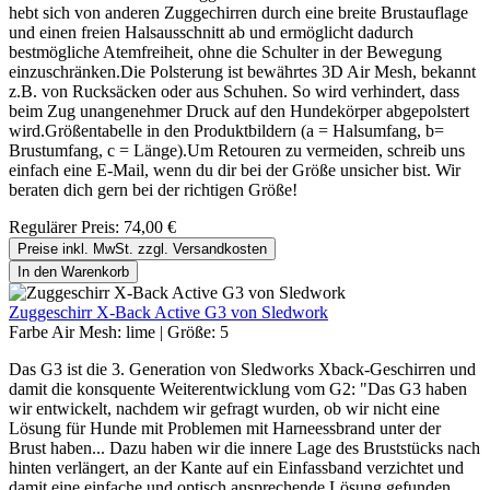
hebt sich von anderen Zuggechirren durch eine breite Brustauflage
und einen freien Halsausschnitt ab und ermöglicht dadurch
bestmögliche Atemfreiheit, ohne die Schulter in der Bewegung
einzuschränken.Die Polsterung ist bewährtes 3D Air Mesh, bekannt
z.B. von Rucksäcken oder aus Schuhen. So wird verhindert, dass
beim Zug unangenehmer Druck auf den Hundekörper abgepolstert
wird.Größentabelle in den Produktbildern (a = Halsumfang, b=
Brustumfang, c = Länge).Um Retouren zu vermeiden, schreib uns
einfach eine E-Mail, wenn du dir bei der Größe unsicher bist. Wir
beraten dich gern bei der richtigen Größe!
Regulärer Preis:
74,00 €
Preise inkl. MwSt. zzgl. Versandkosten
In den Warenkorb
Zuggeschirr X-Back Active G3 von Sledwork
Farbe Air Mesh:
lime
|
Größe:
5
Das G3 ist die 3. Generation von Sledworks Xback-Geschirren und
damit die konsquente Weiterentwicklung vom G2: "Das G3 haben
wir entwickelt, nachdem wir gefragt wurden, ob wir nicht eine
Lösung für Hunde mit Problemen mit Harneessbrand unter der
Brust haben... Dazu haben wir die innere Lage des Bruststücks nach
hinten verlängert, an der Kante auf ein Einfassband verzichtet und
damit eine einfache und optisch ansprechende Lösung gefunden.