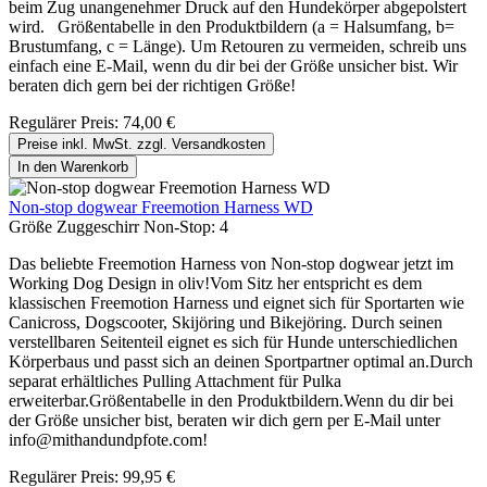
beim Zug unangenehmer Druck auf den Hundekörper abgepolstert
wird. Größentabelle in den Produktbildern (a = Halsumfang, b=
Brustumfang, c = Länge). Um Retouren zu vermeiden, schreib uns
einfach eine E-Mail, wenn du dir bei der Größe unsicher bist. Wir
beraten dich gern bei der richtigen Größe!
Regulärer Preis:
74,00 €
Preise inkl. MwSt. zzgl. Versandkosten
In den Warenkorb
Non-stop dogwear Freemotion Harness WD
Größe Zuggeschirr Non-Stop:
4
Das beliebte Freemotion Harness von Non-stop dogwear jetzt im
Working Dog Design in oliv!Vom Sitz her entspricht es dem
klassischen Freemotion Harness und eignet sich für Sportarten wie
Canicross, Dogscooter, Skijöring und Bikejöring. Durch seinen
verstellbaren Seitenteil eignet es sich für Hunde unterschiedlichen
Körperbaus und passt sich an deinen Sportpartner optimal an.Durch
separat erhältliches Pulling Attachment für Pulka
erweiterbar.Größentabelle in den Produktbildern.Wenn du dir bei
der Größe unsicher bist, beraten wir dich gern per E-Mail unter
info@mithandundpfote.com!
Regulärer Preis:
99,95 €