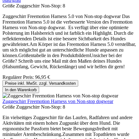
blau/grau
Größe Zuggeschirr Non-Stop:
8
Zuggeschirr Freemotion Harness 5.0 von Non-stop dogwear Das
Freemotion Harness 5.0 ist die verbesserte Version des Freemotion
Harness von Non-stop dogwear. Es verfügt über eine optimierte
Polsterung im Halsbereich und ist farblich ein Highlight. Durch die
reflektierenden Details ist eine bessere Sichtbarkeit des Hundes
gewährleistet.Am Körper ist das Freemotion Harness 5.0 verstellbar,
um sich möglichst gut an unterschiedliche Hunde anpassen zu
können.Größentabelle in den ProduktbildernUnsicher bei der
Größe? Schreib uns eine Mail mit den Maßen deines Hundes
(Halsumfang, Gewicht, Rückenlänge) und wir helfen dir gern!
Regulärer Preis:
96,95 €
Preise inkl. MwSt. zzgl. Versandkosten
In den Warenkorb
Zuggeschirr Freemotion Harness von Non-stop dogwear
Größe Zuggeschirr Non-Stop:
8
Ein vielseitiges Zuggeschirr für das Laufen, Radfahren und andere
Aktivitäten mit einem hohen Zugpunkt über dem Hund. Die
ergonomische Passform bietet beste Bewegungsfreiheit mit
minimaler Atembeschränkung.Zusammen mit Topathleten wurde