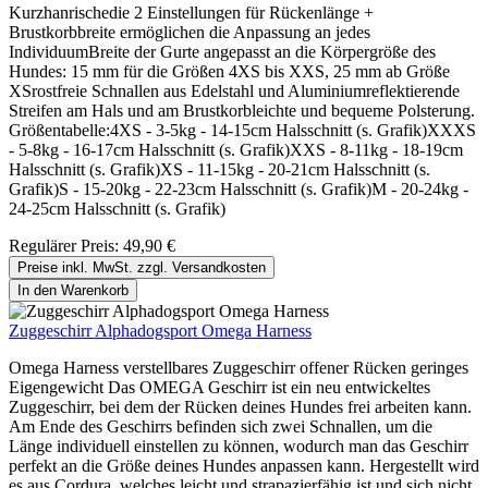
Kurzhanrischedie 2 Einstellungen für Rückenlänge +
Brustkorbbreite ermöglichen die Anpassung an jedes
IndividuumBreite der Gurte angepasst an die Körpergröße des
Hundes: 15 mm für die Größen 4XS bis XXS, 25 mm ab Größe
XSrostfreie Schnallen aus Edelstahl und Aluminiumreflektierende
Streifen am Hals und am Brustkorbleichte und bequeme Polsterung.
Größentabelle:4XS - 3-5kg - 14-15cm Halsschnitt (s. Grafik)XXXS
- 5-8kg - 16-17cm Halsschnitt (s. Grafik)XXS - 8-11kg - 18-19cm
Halsschnitt (s. Grafik)XS - 11-15kg - 20-21cm Halsschnitt (s.
Grafik)S - 15-20kg - 22-23cm Halsschnitt (s. Grafik)M - 20-24kg -
24-25cm Halsschnitt (s. Grafik)
Regulärer Preis:
49,90 €
Preise inkl. MwSt. zzgl. Versandkosten
In den Warenkorb
Zuggeschirr Alphadogsport Omega Harness
Omega Harness verstellbares Zuggeschirr offener Rücken geringes
Eigengewicht Das OMEGA Geschirr ist ein neu entwickeltes
Zuggeschirr, bei dem der Rücken deines Hundes frei arbeiten kann.
Am Ende des Geschirrs befinden sich zwei Schnallen, um die
Länge individuell einstellen zu können, wodurch man das Geschirr
perfekt an die Größe deines Hundes anpassen kann. Hergestellt wird
es aus Cordura, welches leicht und strapazierfähig ist und sich nicht