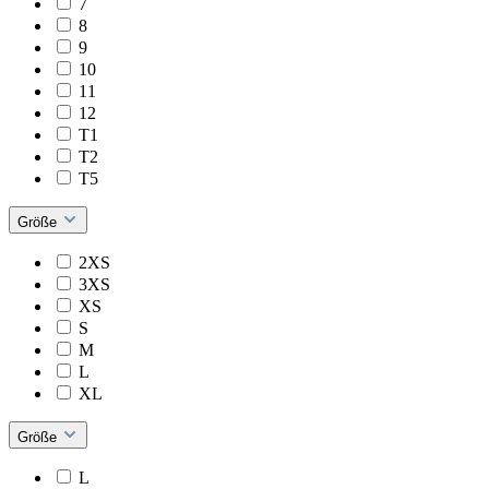
7
8
9
10
11
12
T1
T2
T5
Größe
2XS
3XS
XS
S
M
L
XL
Größe
L