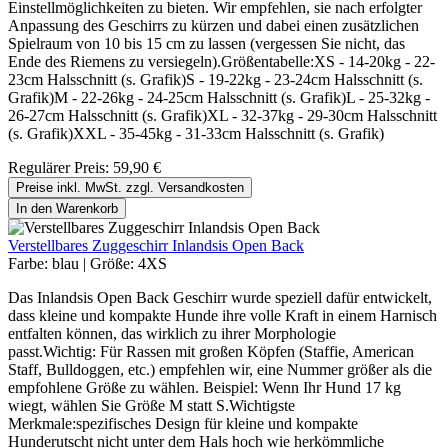
Einstellmöglichkeiten zu bieten. Wir empfehlen, sie nach erfolgter
Anpassung des Geschirrs zu kürzen und dabei einen zusätzlichen
Spielraum von 10 bis 15 cm zu lassen (vergessen Sie nicht, das
Ende des Riemens zu versiegeln).Größentabelle:XS - 14-20kg - 22-
23cm Halsschnitt (s. Grafik)S - 19-22kg - 23-24cm Halsschnitt (s.
Grafik)M - 22-26kg - 24-25cm Halsschnitt (s. Grafik)L - 25-32kg -
26-27cm Halsschnitt (s. Grafik)XL - 32-37kg - 29-30cm Halsschnitt
(s. Grafik)XXL - 35-45kg - 31-33cm Halsschnitt (s. Grafik)
Regulärer Preis:
59,90 €
Preise inkl. MwSt. zzgl. Versandkosten
In den Warenkorb
Verstellbares Zuggeschirr Inlandsis Open Back
Farbe:
blau
|
Größe:
4XS
Das Inlandsis Open Back Geschirr wurde speziell dafür entwickelt,
dass kleine und kompakte Hunde ihre volle Kraft in einem Harnisch
entfalten können, das wirklich zu ihrer Morphologie
passt.Wichtig: Für Rassen mit großen Köpfen (Staffie, American
Staff, Bulldoggen, etc.) empfehlen wir, eine Nummer größer als die
empfohlene Größe zu wählen. Beispiel: Wenn Ihr Hund 17 kg
wiegt, wählen Sie Größe M statt S.Wichtigste
Merkmale:spezifisches Design für kleine und kompakte
Hunderutscht nicht unter dem Hals hoch wie herkömmliche