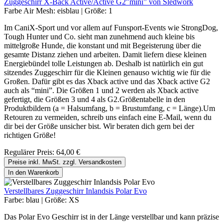
Zuggeschirr X-Back Active/Active G2″mini” von Sledwork
Farbe Air Mesh:
eisblau
|
Größe:
1
Im CaniX-Sport und vor allem auf Funsport-Events wie StrongDog,
Tough Hunter und Co. sieht man zunehmend auch kleine bis
mittelgroße Hunde, die konstant und mit Begeisterung über die
gesamte Distanz ziehen und arbeiten. Damit liefern diese kleinen
Energiebündel tolle Leistungen ab. Deshalb ist natürlich ein gut
sitzendes Zuggeschirr für die Kleinen genauso wichtig wie für die
Großen. Dafür gibt es das Xback active und das Xback active G2
auch als “mini”. Die Größen 1 und 2 werden als Xback active
gefertigt, die Größen 3 und 4 als G2.Größentabelle in den
Produktbildern (a = Halsumfang, b = Brustumfang, c = Länge).Um
Retouren zu vermeiden, schreib uns einfach eine E-Mail, wenn du
dir bei der Größe unsicher bist. Wir beraten dich gern bei der
richtigen Größe!
Regulärer Preis:
64,00 €
Preise inkl. MwSt. zzgl. Versandkosten
In den Warenkorb
Verstellbares Zuggeschirr Inlandsis Polar Evo
Farbe:
blau
|
Größe:
XS
Das Polar Evo Geschirr ist in der Länge verstellbar und kann präzise