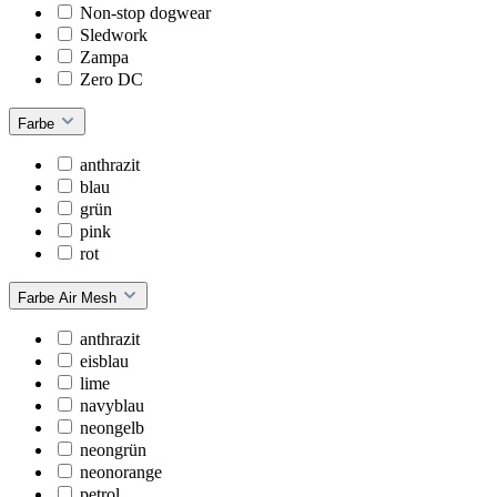
Non-stop dogwear
Sledwork
Zampa
Zero DC
Farbe
anthrazit
blau
grün
pink
rot
Farbe Air Mesh
anthrazit
eisblau
lime
navyblau
neongelb
neongrün
neonorange
petrol