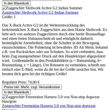
In den Warenkorb
Zuggeschirr Sledwork Active G2 Indian Summer
Größe:
1
Das X-Back Active G2 ist die Weiterentwicklung des
herkömmlichen X-Back Zuggeschirrs aus dem Hause Sledwork. Es
hebt sich von anderen Zuggechirren durch eine breite Brustauflage
und einen freien Halsausschnitt ab und ermöglicht dadurch
bestmögliche Atemfreiheit, ohne die Schulter in der Bewegung
einzuschränken. Die Polsterung ist bewährtes 3D Air Mesh, bekannt
z.B. von Rucksäcken oder aus Schuhen. So wird verhindert, dass
beim Zug unangenehmer Druck auf den Hundekörper abgepolstert
wird. Größentabelle in den Produktbildern (a = Halsumfang, b=
Brustumfang, c = Länge). Um Retouren zu vermeiden, schreib uns
einfach eine E-Mail, wenn du dir bei der Größe unsicher bist. Wir
beraten dich gern bei der richtigen Größe!
Regulärer Preis:
74,00 €
Preise inkl. MwSt. zzgl. Versandkosten
In den Warenkorb
Zuggeschirr Freemotion Harness 5.0 von Non-stop dogwear