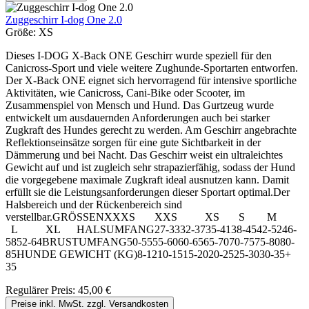
Zuggeschirr I-dog One 2.0
Größe:
XS
Dieses I-DOG X-Back ONE Geschirr wurde speziell für den
Canicross-Sport und viele weitere Zughunde-Sportarten entworfen.
Der X-Back ONE eignet sich hervorragend für intensive sportliche
Aktivitäten, wie Canicross, Cani-Bike oder Scooter, im
Zusammenspiel von Mensch und Hund. Das Gurtzeug wurde
entwickelt um ausdauernden Anforderungen auch bei starker
Zugkraft des Hundes gerecht zu werden. Am Geschirr angebrachte
Reflektionseinsätze sorgen für eine gute Sichtbarkeit in der
Dämmerung und bei Nacht. Das Geschirr weist ein ultraleichtes
Gewicht auf und ist zugleich sehr strapazierfähig, sodass der Hund
die vorgegebene maximale Zugkraft ideal ausnutzen kann. Damit
erfüllt sie die Leistungsanforderungen dieser Sportart optimal.Der
Halsbereich und der Rückenbereich sind
verstellbar.GRÖSSENXXXS XXS XS S M
L XL HALSUMFANG27-3332-3735-4138-4542-5246-
5852-64BRUSTUMFANG50-5555-6060-6565-7070-7575-8080-
85HUNDE GEWICHT (KG)8-1210-1515-2020-2525-3030-35+
35
Regulärer Preis:
45,00 €
Preise inkl. MwSt. zzgl. Versandkosten