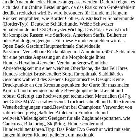
an die Anatomie jedes Hundes angepasst werden. Dadurch eignet es
sich ideal für Online-Bestellungen, da das Risiko von Größenfehlern
deutlich reduziert wird.Es wird besonders für Hunde mit langem
Rücken empfohlen, wie Border Collies, Australischer Schäferhunde
(Border-Typ), Deutsche Schäferhunde, Weiße Schweizer
Schäferhunde und ESD/Greyster.Wichtig: Das Polar Evo ist nicht
für kompakte Rassen wie Staffords, American Staffs, Bullterrier
oder Bulldoggen geeignet. Für diese Hunde empfehlen wir das
Open Back Geschirr.Hauptmerkmale :Individuelle
Passform: Verstellbare Rückenlänge mit Aluminium-6061-Schlaufen
für eine präzise Anpassung an die Morphologie Ihres
Hundes.Hexaline-Gewebe: Vereint außergewöhnliche
Abriebfestigkeit mit einer weichen Oberfläche, die das Fell Ihres
Hundes schützt.Brustverteiler: Sorgt für optimale Stabilität des
Geschirrs während des Ziehens.Ergonomisches Design: Keine
Druckpunkte an den Kreuzungspunkten der Gurte für maximalen
Komfort und uneingeschränkte Bewegungsfreiheit.Leicht und
robust: Gefertigt aus hochwertigen technischen Materialien (147 g
bei Größe M).Wasserabweisend: Trocknet schnell und hält extremen
Wetterbedingungen stand.Bewährt bei Champions: Verwendet von
zahlreichen preisgekrönten Athleten in Frankreich und
weltweit.Vielseitigkeit: Geeignet für alle Zughundesportarten, wie
Canicross, Bikejoring, Skijöring, Hundescooter und
Hundeschlittenfahren.Tipp: Das Polar Evo Geschirr wird mit sehr
langen hinteren Riemen geliefert, um maximale