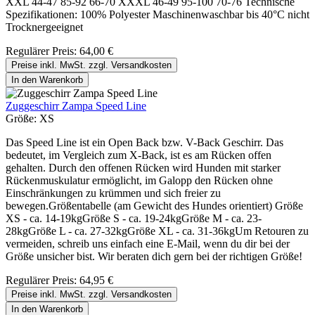
XXL 44-47 85-92 66-70 XXXL 46-49 95-100 70-76 Technische
Spezifikationen: 100% Polyester Maschinenwaschbar bis 40°C nicht
Trocknergeeignet
Regulärer Preis:
64,00 €
Preise inkl. MwSt. zzgl. Versandkosten
In den Warenkorb
Zuggeschirr Zampa Speed Line
Größe:
XS
Das Speed Line ist ein Open Back bzw. V-Back Geschirr. Das
bedeutet, im Vergleich zum X-Back, ist es am Rücken offen
gehalten. Durch den offenen Rücken wird Hunden mit starker
Rückenmuskulatur ermöglicht, im Galopp den Rücken ohne
Einschränkungen zu krümmen und sich freier zu
bewegen.Größentabelle (am Gewicht des Hundes orientiert) Größe
XS - ca. 14-19kgGröße S - ca. 19-24kgGröße M - ca. 23-
28kgGröße L - ca. 27-32kgGröße XL - ca. 31-36kgUm Retouren zu
vermeiden, schreib uns einfach eine E-Mail, wenn du dir bei der
Größe unsicher bist. Wir beraten dich gern bei der richtigen Größe!
Regulärer Preis:
64,95 €
Preise inkl. MwSt. zzgl. Versandkosten
In den Warenkorb