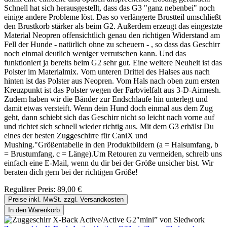
Schnell hat sich herausgestellt, dass das G3 "ganz nebenbei" noch
einige andere Probleme löst. Das so verlängerte Brustteil umschließt
den Brustkorb stärker als beim G2. Außerdem erzeugt das eingestzte
Material Neopren offensichtlich genau den richtigen Widerstand am
Fell der Hunde - natürlich ohne zu scheuern - , so dass das Geschirr
noch einmal deutlich weniger verrutschen kann. Und das
funktioniert ja bereits beim G2 sehr gut. Eine weitere Neuheit ist das
Polster im Materialmix. Vom unteren Drittel des Halses aus nach
hinten ist das Polster aus Neopren. Vom Hals nach oben zum ersten
Kreuzpunkt ist das Polster wegen der Farbvielfalt aus 3-D-Airmesh.
Zudem haben wir die Bänder zur Endschlaufe hin unterlegt und
damit etwas versteift. Wenn dein Hund doch einmal aus dem Zug
geht, dann schiebt sich das Geschirr nicht so leicht nach vorne auf
und richtet sich schnell wieder richtig aus. Mit dem G3 erhälst Du
eines der besten Zuggeschirre für CaniX und
Mushing."Größentabelle in den Produktbildern (a = Halsumfang, b
= Brustumfang, c = Länge).Um Retouren zu vermeiden, schreib uns
einfach eine E-Mail, wenn du dir bei der Größe unsicher bist. Wir
beraten dich gern bei der richtigen Größe!
Regulärer Preis:
89,00 €
Preise inkl. MwSt. zzgl. Versandkosten
In den Warenkorb