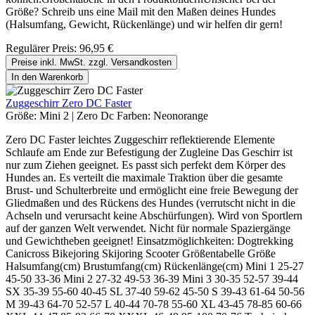
Größe? Schreib uns eine Mail mit den Maßen deines Hundes
(Halsumfang, Gewicht, Rückenlänge) und wir helfen dir gern!
Regulärer Preis:
96,95 €
Preise inkl. MwSt. zzgl. Versandkosten
In den Warenkorb
Zuggeschirr Zero DC Faster
Größe:
Mini 2
|
Zero Dc Farben:
Neonorange
Zero DC Faster leichtes Zuggeschirr reflektierende Elemente
Schlaufe am Ende zur Befestigung der Zugleine Das Geschirr ist
nur zum Ziehen geeignet. Es passt sich perfekt dem Körper des
Hundes an. Es verteilt die maximale Traktion über die gesamte
Brust- und Schulterbreite und ermöglicht eine freie Bewegung der
Gliedmaßen und des Rückens des Hundes (verrutscht nicht in die
Achseln und verursacht keine Abschürfungen). Wird von Sportlern
auf der ganzen Welt verwendet. Nicht für normale Spaziergänge
und Gewichtheben geeignet! Einsatzmöglichkeiten: Dogtrekking
Canicross Bikejoring Skijoring Scooter Größentabelle Größe
Halsumfang(cm) Brustumfang(cm) Rückenlänge(cm) Mini 1 25-27
45-50 33-36 Mini 2 27-32 49-53 36-39 Mini 3 30-35 52-57 39-44
SX 35-39 55-60 40-45 SL 37-40 59-62 45-50 S 39-43 61-64 50-56
M 39-43 64-70 52-57 L 40-44 70-78 55-60 XL 43-45 78-85 60-66