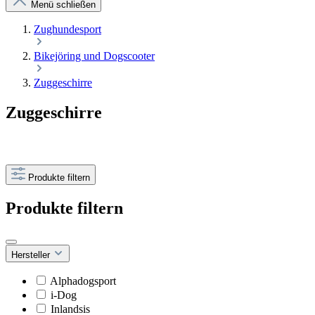
Menü schließen
Zughundesport
Bikejöring und Dogscooter
Zuggeschirre
Zuggeschirre
Produkte filtern
Produkte filtern
Hersteller
Alphadogsport
i-Dog
Inlandsis