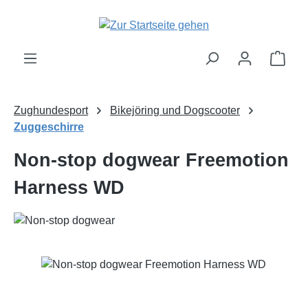
Zum Hauptinhalt springen
Ware
Zughundesport
Bikejöring und Dogscooter
Zuggeschirre
Non-stop dogwear Freemotion
Harness WD
Bildergalerie überspringen