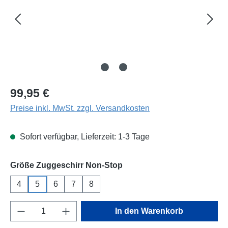
Regulärer Preis:
99,95 €
Preise inkl. MwSt. zzgl. Versandkosten
Sofort verfügbar, Lieferzeit: 1-3 Tage
auswählen
Größe Zuggeschirr Non-Stop
4
5
6
7
8
Produkt Anzahl: Gib den gewünschten Wert e
In den Warenkorb