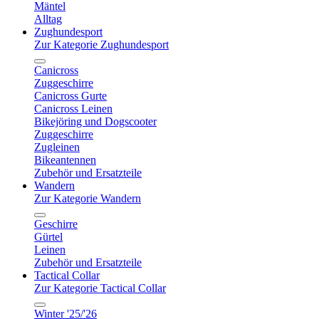
Mäntel
Alltag
Zughundesport
Zur Kategorie Zughundesport
Canicross
Zuggeschirre
Canicross Gurte
Canicross Leinen
Bikejöring und Dogscooter
Zuggeschirre
Zugleinen
Bikeantennen
Zubehör und Ersatzteile
Wandern
Zur Kategorie Wandern
Geschirre
Gürtel
Leinen
Zubehör und Ersatzteile
Tactical Collar
Zur Kategorie Tactical Collar
Winter '25/'26