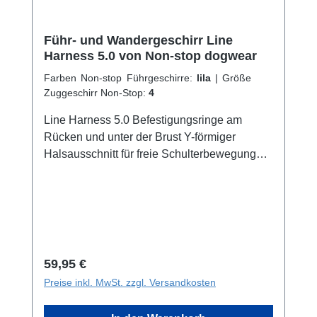
Führ- und Wandergeschirr Line
Harness 5.0 von Non-stop dogwear
Farben Non-stop Führgeschirre:
lila
|
Größe
Zuggeschirr Non-Stop:
4
Line Harness 5.0 Befestigungsringe am
Rücken und unter der Brust Y-förmiger
Halsausschnitt für freie Schulterbewegung
Um den Brustkorb verstellbar Beidseitige
Duraflex-Schnallen für leichtes an- und
ausziehen Reflektierende Details für bessere
Sichtbarkeit Waschbar bei 40 Grad
Aluminium D-Ring Das Line Harness 5.0 ist
ein solides Alltagsgeschirr für deinen
Regulärer Preis:
59,95 €
Vierbeiner, das über mehrere
Preise inkl. MwSt. zzgl. Versandkosten
Befestigungspunkte für die Leine deines
Hundes besitzt. Es besitzt den Standard-