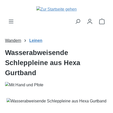
Zum Hauptinhalt springen
Ware
Wandern
Leinen
Wasserabweisende
Schleppleine aus Hexa
Gurtband
Bildergalerie überspringen