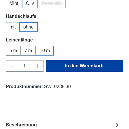
Mint
Oliv
Pastelllila
(Diese Option ist zurzeit nicht verfügbar.)
auswählen
Handschlaufe
mit
ohne
auswählen
Leinenlänge
5 m
7 m
10 m
Produkt Anzahl: Gib den gewünschten Wert e
In den Warenkorb
Produktnummer:
SW10238.30
Beschreibung