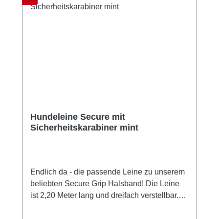
an den Beschlägen kann bei Benutzung
Kratzer bekommenGrößentabelle Größe für
HalsumfangS35 - 45 cmM40 - 55 cmL (5cm
breit)50 - 65 cm
Hundeleine Secure mit
Sicherheitskarabiner mint
Endlich da - die passende Leine zu unserem
beliebten Secure Grip Halsband! Die Leine
ist 2,20 Meter lang und dreifach verstellbar.
Sie verfügt über Sicherheitskarabiner aus
Hartaluminium und ist dadurch haltbar und