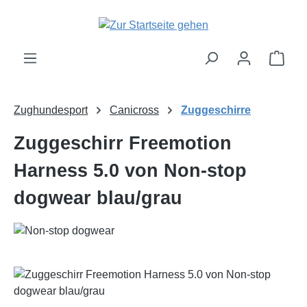
Zum Hauptinhalt springen
Ware
Zughundesport
Canicross
Zuggeschirre
Zuggeschirr Freemotion
Harness 5.0 von Non-stop
dogwear blau/grau
Bildergalerie überspringen