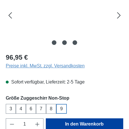
Regulärer Preis:
96,95 €
Preise inkl. MwSt. zzgl. Versandkosten
Sofort verfügbar, Lieferzeit: 2-5 Tage
auswählen
Größe Zuggeschirr Non-Stop
3
4
6
7
8
9
Produkt Anzahl: Gib den gewünschten Wert e
In den Warenkorb