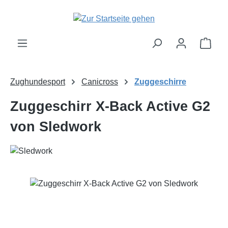
Zum Hauptinhalt springen
Ware
Zughundesport
Canicross
Zuggeschirre
Zuggeschirr X-Back Active G2
von Sledwork
Bildergalerie überspringen