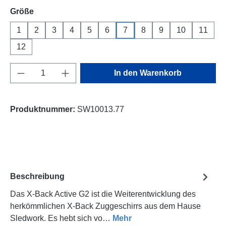
auswählen
Größe
1
2
3
4
5
6
7
8
9
10
11
12
Produkt Anzahl: Gib den gewünschten Wert e
In den Warenkorb
Produktnummer:
SW10013.77
Beschreibung
Das X-Back Active G2 ist die Weiterentwicklung des
herkömmlichen X-Back Zuggeschirrs aus dem Hause
Sledwork. Es hebt sich vo…
Mehr