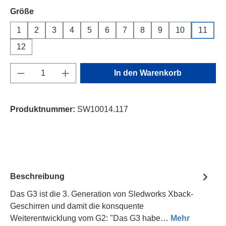
auswählen
Größe
1
2
3
4
5
6
7
8
9
10
11
12
Produkt Anzahl: Gib den gewünschten Wert e
In den Warenkorb
Produktnummer:
SW10014.117
Beschreibung
Das G3 ist die 3. Generation von Sledworks Xback-
Geschirren und damit die konsquente
Weiterentwicklung vom G2: "Das G3 habe…
Mehr