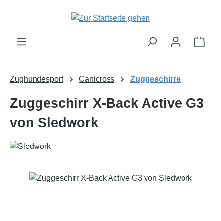
Zum Hauptinhalt springen
Ware
Zughundesport
Canicross
Zuggeschirre
Zuggeschirr X-Back Active G3
von Sledwork
Bildergalerie überspringen