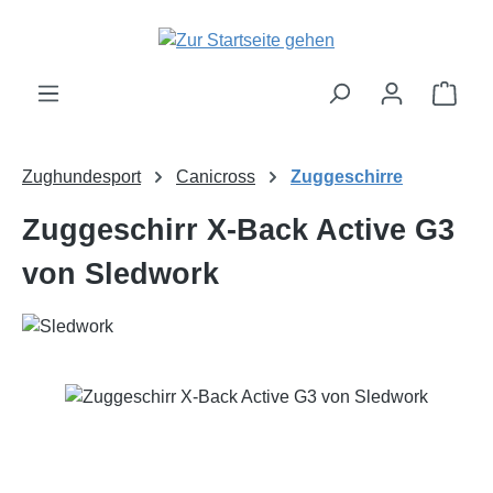
Zum Hauptinhalt springen
Ware
Zughundesport
Canicross
Zuggeschirre
Zuggeschirr X-Back Active G3
von Sledwork
Bildergalerie überspringen