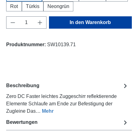
Rot
Türkis
Neongrün
Produkt Anzahl: Gib den gewünschten Wert e
In den Warenkorb
Produktnummer:
SW10139.71
Beschreibung
Zero DC Faster leichtes Zuggeschirr reflektierende
Elemente Schlaufe am Ende zur Befestigung der
Zugleine Das…
Mehr
Bewertungen