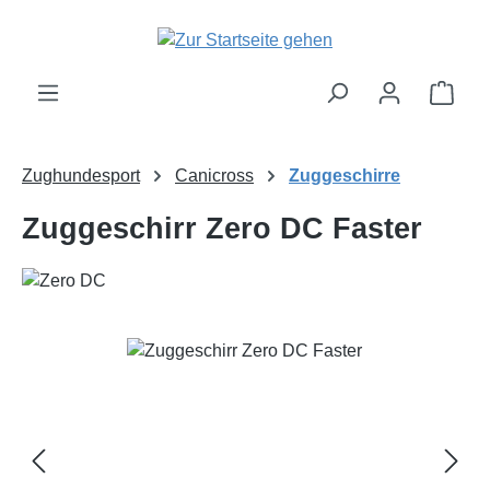
Zum Hauptinhalt springen
Ware
Zughundesport
Canicross
Zuggeschirre
Zuggeschirr Zero DC Faster
Bildergalerie überspringen